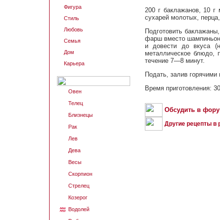
Фигура
200 г баклажанов, 10 г 
сухарей молотых, перца,
Стиль
Любовь
Подготовить баклажаны,
фарш вместо шампиньоно
Семья
и довести до вкуса (
Дом
металлическое блюдо, 
течение 7—8 минут.
Карьера
Подать, залив горячими
Время приготовления: 30
Овен
Телец
Обсудить в фор
Близнецы
Другие рецепты в 
Рак
Лев
Дева
Весы
Скорпион
Стрелец
Козерог
Водолей