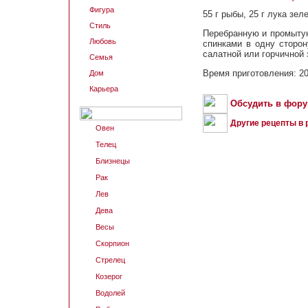
Фигура
55 г рыбы, 25 г лука зел
Стиль
Перебранную и промытую
Любовь
спинками в одну сторон
салатной или горчичной 
Семья
Время приготовления: 20
Дом
Карьера
Обсудить в фор
Другие рецепты в 
Овен
Телец
Близнецы
Рак
Лев
Дева
Весы
Скорпион
Стрелец
Козерог
Водолей