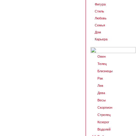
Фигура
Стиль
Любовь
Семья
Дом
Карьера
Овен
Телец
Близнецы
Рак
Лев
Дева
Весы
Скорпион
Стрелец
Козерог
Водолей