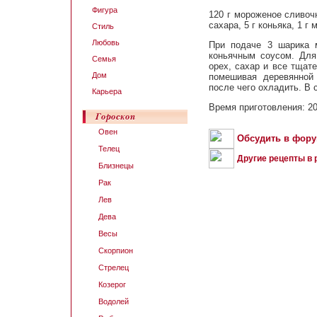
Фигура
120 г мороженое сливочн
сахара, 5 г коньяка, 1 г
Стиль
Любовь
При подаче 3 шарика 
коньячным соусом. Для 
Семья
орех, сахар и все тщат
Дом
помешивая деревянной 
после чего охладить. В 
Карьера
Время приготовления: 20
Овен
Обсудить в фор
Телец
Другие рецепты в
Близнецы
Рак
Лев
Дева
Весы
Скорпион
Стрелец
Козерог
Водолей