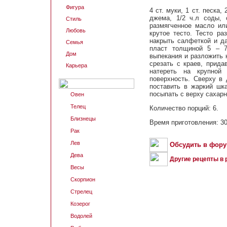
Фигура
4 ст. муки, 1 ст. песка,
джема, 1/2 ч.л соды, 
Стиль
размягченное масло или
Любовь
крутое тесто. Тесто ра
накрыть салфеткой и да
Семья
пласт толщиной 5 – 7
Дом
выпекания и разложить 
срезать с краев, прид
Карьера
натереть на крупной
поверхность. Сверху в
поставить в жаркий шк
посыпать с верху сахарн
Овен
Телец
Количество порций: 6.
Близнецы
Время приготовления: 30
Рак
Лев
Обсудить в фор
Дева
Другие рецепты в
Весы
Скорпион
Стрелец
Козерог
Водолей