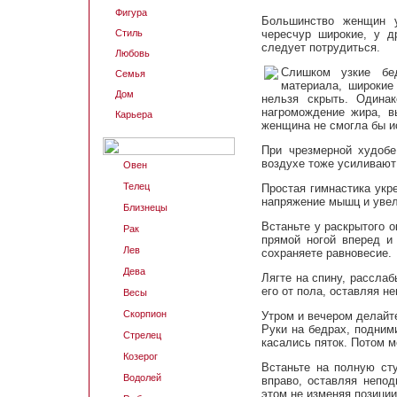
Фигура
Большинство женщин 
Стиль
чересчур широкие, у д
следует потрудиться.
Любовь
Слишком узкие бе
Семья
материала, широкие
Дом
нельзя скрыть. Одина
нагромождение жира, в
Карьера
женщина не смогла бы и
При чрезмерной худобе
воздухе тоже усиливают 
Овен
Телец
Простая гимнастика укр
напряжение мышц и увел
Близнецы
Встаньте у раскрытого о
Рак
прямой ногой вперед и
Лев
сохраняете равновесие.
Дева
Лягте на спину, расслаб
его от пола, оставляя н
Весы
Скорпион
Утром и вечером делайте
Руки на бедрах, подними
Стрелец
касались пяток. Потом 
Козерог
Встаньте на полную сту
Водолей
вправо, оставляя непо
этом не изменяя позиции