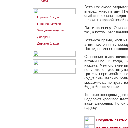
Рыбы
Встаньте около открытог
вперед, живот втянут! Г
сгибая в колене, подня
Горячие блюда
левой, то правой ногой п
Горячие закуски
Лягте на спину. Опирая
Холодные закуски
таз, а потом, расслабля
Десерты
Встаньте прямо, ноги н
Детские блюда
этим наклоняя туловищ
Потом, не меняя позиции
Скопление жира исчезн
витаминное, и тогда, 
нажима. Чем сильнее вы
получите от достигнуты
трите и перетирайте по
будут значительно боль
массажиста, но пусть ва
будет более мягким.
Толстые женщины должны
надевают красивое плат
ваши движения. Но он 
наружу.
Обсудить статью