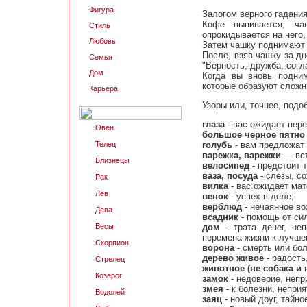
Фигура
Залогом верного гадания
Кофе выпивается, ч
Стиль
опрокидывается на него,
Любовь
Затем чашку поднимают и
После, взяв чашку за дн
Семья
"Верность, дружба, согл
Дом
Когда вы вновь подни
которые образуют сложн
Карьера
Узоры или, точнее, под
глаза
- вас ожидает пер
Овен
большое черное пятно
Телец
голубь
- вам предложат 
варежка, варежки
— вст
Близнецы
велосипед
- предстоит 
ваза, посуда
- слезы, с
Рак
вилка
- вас ожидает мат
Лев
венок
- успех в деле;
верблюд
- нечаянное во
Дева
всадник
- помощь от сил
Весы
дом
- трата денег, неп
перемена жизни к лучше
Скорпион
ворона
- смерть или бол
дерево живое
- радость
Стрелец
животное (не собака и 
Козерог
замок
- недоверие, непр
змея
- к болезни, неприя
Водолей
заяц
- новый друг, тайно