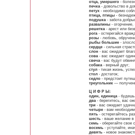
отца, умершего
- болез
печка
- довольство в до
петух
- необходимо собл
птица, птицы
- безнаде
подушка
- забота добры
развалины
- огорчение,
решетка
- арест или бе
рога
- остерегайся враж
розы
- любовь, обручени
рыбы большие
- злосл
сердце
- сильная страст
слон
- вас ожидает благ
сова
- вас ожидает один
свеча
- вас будут обвиня
собака
- верный друг;
стул
- тихая жизнь, успе
стол
- достаток;
седло
- предстоит путеш
треугольник
— получени
Ц И Ф Р Ы:
один, единица
- будешь
два
- берегитесь, вас ож
три
- вас ожидает удачн
четыре
- вам необходим
пять
- остерегайтесь раз
шесть
- ваше желание в
семь
- оберегайте свое 
восемь
- уступайте, ина
девять
- новое знакомст