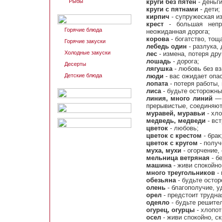
Рыбы
круги без пятен
- деньги
круги с пятнами
- дети;
кирпич
- супружеская из
крест
- большая непри
Горячие блюда
неожиданная дорога;
корова
- богатство, тощ
Горячие закуски
лебедь один
- разлука,
Холодные закуски
лес
- измена, потеря дру
лошадь
- дорога;
Десерты
лягушка
- любовь без вз
Детские блюда
люди
- вас ожидает опа
лопата
- потеря работы, 
лиса
- будьте осторожны
линия, много линий
— 
прерывистые, соединяют
муравей, муравьи
- хло
медведь, медведи
- вст
цветок
- любовь;
цветок с крестом
- брак
цветок с кругом
- получ
муха, мухи
- огорчение,
мельница ветряная
- б
машина
- живи спокойно,
много треугольников
- 
обезьяна
- будьте остор
олень
- благополучие, у
орел
- предстоит трудна
одеяло
- будьте решите
огурец, огурцы
- хлопот
осел
- живи спокойно, с