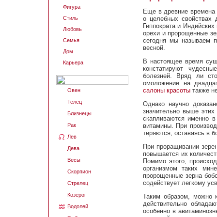
Фигура
Еще в древние времена 
Стиль
о целебных свойствах д
Гиппократа и Индийских
Любовь
орехи и пророщенные зе
сегодня мы называем п
Семья
весной.
Дом
В настоящее время суще
Карьера
констатируют чудесны
болезней. Вряд ли ст
омоложение на двадца
салоны красоты
также не
Овен
Телец
Однако научно доказан
значительно выше этих 
Близнецы
скапливаются именно в
Рак
витамины. При производ
теряются, оставаясь в б
Лев
При проращивании зерен
Дева
повышается их количест
Весы
Помимо этого, происход
организмом таких мине
Скорпион
пророщенные зерна бобо
содействует легкому ус
Стрелец
Козерог
Таким образом, можно 
действительно обладаю
Водолей
особенно в авитаминозн