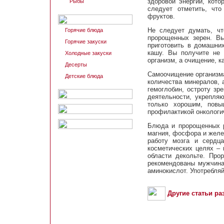
здоровой энергии, кото
Рыбы
следует отметить, чт
фруктов.
Не следует думать, ч
Горячие блюда
пророщенных зерен. В
Горячие закуски
приготовить в домашних
кашу. Вы получите не 
Холодные закуски
организм, а очищение, к
Десерты
Самоочищение организма
Детские блюда
количества минералов, 
гемоглобин, остроту зр
деятельности, укрепля
только хорошим, пов
профилактикой онкологи
Блюда и пророщенных р
магния, фосфора и желе
работу мозга и сердц
косметических целях – 
области декольте. Про
рекомендованы мужчина
аминокислот. Употребляй
Другие статьи ра