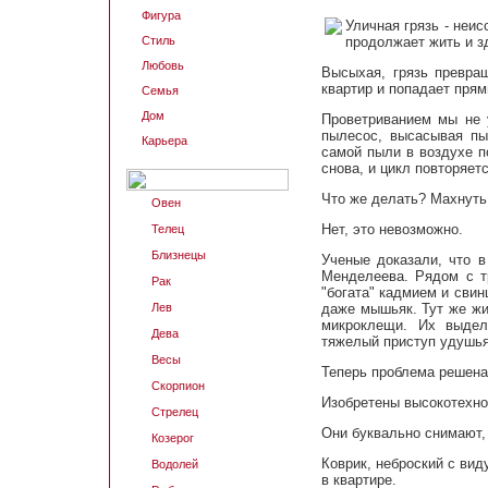
Фигура
Уличная грязь - неи
Стиль
продолжает жить и з
Любовь
Высыхая, грязь превра
квартир и попадает прям
Семья
Дом
Проветриванием мы не 
пылесос, высасывая пы
Карьера
самой пыли в воздухе п
снова, и цикл повторяетс
Что же делать? Махнуть 
Овен
Нет, это невозможно.
Телец
Близнецы
Ученые доказали, что в
Менделеева. Рядом с 
Рак
"богата" кадмием и свин
Лев
даже мышьяк. Тут же жи
микроклещи. Их выдел
Дева
тяжелый приступ удушья
Весы
Теперь проблема решена
Скорпион
Изобретены высокотехно
Стрелец
Они буквально снимают,
Козерог
Коврик, неброский с вид
Водолей
в квартире.