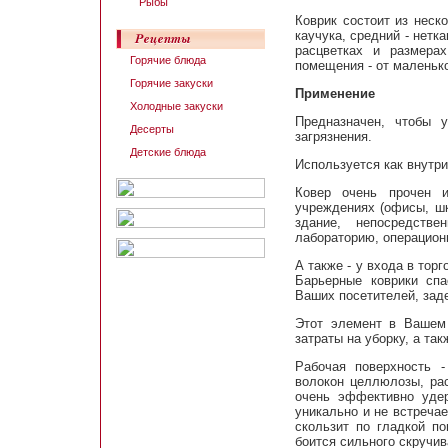
Рыбы
Коврик состоит из неск
каучука, средний - нетк
расцветках и размера
Горячие блюда
помещения - от маленьк
Горячие закуски
Применение
Холодные закуски
Предназначен, чтобы 
Десерты
загрязнения.
Детские блюда
Используется как внутри
Ковер очень прочен 
учреждениях (офисы, шк
здание, непосредств
лабораторию, операцион
А также - у входа в тор
Барьерные коврики спа
Ваших посетителей, заде
Этот элемент в Вашем 
затраты на уборку, а та
Рабочая поверхность 
волокон целлюлозы, рас
очень эффективно удер
уникально и не встреча
скользит по гладкой по
боится сильного скручив