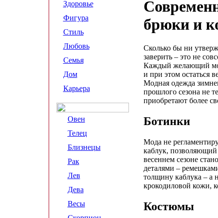
Современн
Здоровье
Фигура
брюки и 
Стиль
Любовь
Сколько бы ни утверж
заверить – это не сов
Семья
Каждый желающий мож
Дом
и при этом остаться 
Модная одежда зимнег
Карьера
прошлого сезона не т
приобретают более св
Овен
Ботинки
Телец
Мода не регламентиру
Близнецы
каблук, позволяющий
весеннем сезоне стан
Рак
деталями – ремешками
Лев
толщину каблука – а 
крокодиловой кожи, к
Дева
Весы
Костюмы
Скорпион