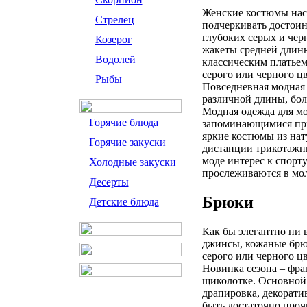
Женские костюмы нас
Стрелец
подчеркивать достои
глубоких серых и чер
Козерог
жакеты средней длин
Водолей
классическим платьем
серого или черного ц
Рыбы
Повседневная модная 
различной длины, бол
Модная одежда для мо
Горячие блюда
запоминающимися при
яркие костюмы из нат
Горячие закуски
дистанции трикотажн
моде интерес к спорт
Холодные закуски
прослеживаются в мо
Десерты
Брюки
Детские блюда
Как бы элегантно ни 
джинсы, кожаные брюк
серого или черного ц
Новинка сезона – фр
щиколотке. Основной 
драпировка, декорат
быть достаточно проч