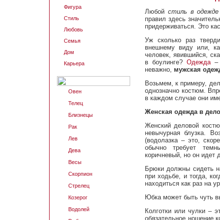
Фигура
Любой
стиль в одежде
Стиль
правил здесь значитель
придерживаться. Это кас
Любовь
Уж сколько раз тверд
Семья
внешнему виду или, ка
Дом
человек, явившийся, ск
в боулинге?
Одежда
– 
Карьера
неважно,
мужская одеж
Возьмем, к примеру, де
однозначно костюм. Вп
Овен
в каждом случае они им
Телец
Женская одежда в дел
Близнецы
Женский деловой костю
Рак
невычурная блузка. В
Лев
(водолазка – это, скор
обычно требует темн
Дева
коричневый, но он идет 
Весы
Брюки должны сидеть н
Скорпион
при ходьбе, и тогда, ко
находиться как раз на у
Стрелец
Юбка может быть чуть в
Козерог
Водолей
Колготки или чулки – 
обязательное ношение ко