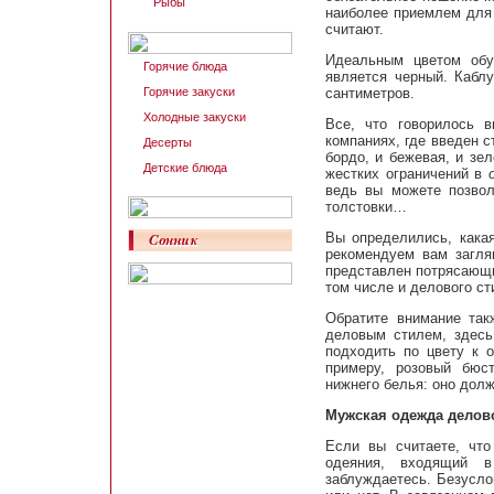
Рыбы
наиболее приемлем для 
считают.
Идеальным цветом обу
Горячие блюда
является черный. Кабл
Горячие закуски
сантиметров.
Холодные закуски
Все, что говорилось 
компаниях, где введен с
Десерты
бордо, и бежевая, и зе
Детские блюда
жестких ограничений в
ведь вы можете позвол
толстовки…
Вы определились, как
рекомендуем вам заглян
представлен потрясающи
том числе и делового ст
Обратите внимание та
деловым стилем, здесь
подходить по цвету к о
примеру, розовый бюс
нижнего белья: оно долж
Мужская одежда делов
Если вы считаете, чт
одеяния, входящий в
заблуждаетесь. Безусло