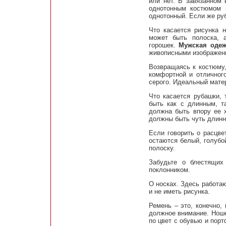
или нет. В завязанном 
однотонным костюмом 
однотонный. Если же руб
Что касается рисунка 
может быть полоска, а
горошек.
Мужская оде
живописными изображени
Возвращаясь к костюму,
комфортной и отличного
серого. Идеальный мате
Что касается рубашки, 
быть как с длинным, та
должна быть впору ее х
должны быть чуть длинн
Если говорить о расцве
остаются белый, голубо
полоску.
Забудьте о блестящих
поклонником.
О носках. Здесь работа
и не иметь рисунка.
Ремень – это, конечно,
должное внимание. Ноше
по цвет с обувью и пор