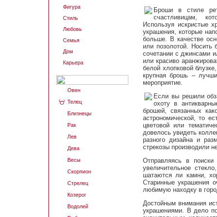
Фигура
Броши в стиле рет
счастливицам, кот
Стиль
Используя искристые хр
Любовь
украшения, которые нап
больше. В качестве осн
Семья
или позолотой. Носить 
Дом
сочетании с джинсами и
или красиво аранжирова
Карьера
белой хлопковой блузке
крупная брошь – лучши
мероприятие.
Овен
Если вы решили обз
Телец
охоту в антикварны
брошей, связанных како
Близнецы
астрономической, то ес
цветовой или тематиче
Рак
довелось увидеть колле
Лев
разного дизайна и раз
стрекозы производили н
Дева
Весы
Отправляясь в поиски
увеличительное стекло
Скорпион
шатаются ли камни, хо
Старинные украшения оч
Стрелец
любимую находку в город
Козерог
Достойным внимания ис
Водолей
украшениями. В дело по