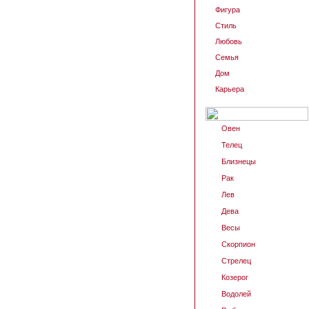
Фигура
Стиль
Любовь
Семья
Дом
Карьера
Овен
Телец
Близнецы
Рак
Лев
Дева
Весы
Скорпион
Стрелец
Козерог
Водолей