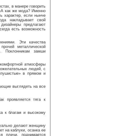
стах, в манере говорить
 «А как же мода? Именно
ть характер, если нынче
ода накладывает свой
 дизайнеры предлагают
всегда есть возможность
ениями. Эти качества
 прочей металлической
ю. Поклонникам замши
ю комфортной атмосферы
рожелательных людей, с
«пушистые» в прямом и
ающие выглядеть на все
ак проявляется тяга к
ка к благам и высокому
изуально делают женщину
т на каблуки, осанка ее
ся плечи, поднимается