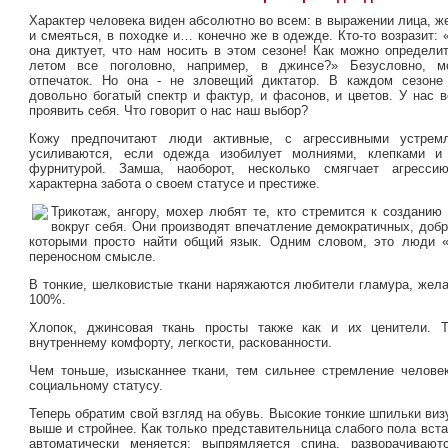
Характер человека виден абсолютно во всем: в выражении лица, же
и смеяться, в походке и… конечно же в одежде. Кто-то возразит:
она диктует, что нам носить в этом сезоне! Как можно определи
летом все поголовно, например, в джинсе?» Безусловно, м
отпечаток. Но она - не зловещий диктатор. В каждом сезоне
довольно богатый спектр и фактур, и фасонов, и цветов. У нас 
проявить себя. Что говорит о нас наш выбор?
Кожу предпочитают люди активные, с агрессивными устремл
усиливаются, если одежда изобилует молниями, клепками и
фурнитурой. Замша, наоборот, несколько смягчает агресси
характерна забота о своем статусе и престиже.
Трикотаж, ангору, мохер любят те, кто стремится к создани
вокруг себя. Они производят впечатление демократичных, доб
которыми просто найти общий язык. Одним словом, это люди 
переносном смысле.
В тонкие, шелковистые ткани наряжаются любители гламура, жел
100%.
Хлопок, джинсовая ткань просты также как и их ценители. Т
внутреннему комфорту, легкости, раскованности.
Чем тоньше, изысканнее ткани, тем сильнее стремление челове
социальному статусу.
Теперь обратим свой взгляд на обувь. Высокие тонкие шпильки в
выше и стройнее. Как только представительница слабого пола встае
автоматически меняется: выпрямляется спина, разворачивают