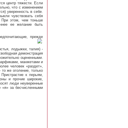
тся центр тяжести. Если
ельно, что с изменением
ся) уверенность в себе.
выкли чувствовать себя
 При этом, чем тоньше
еннее ее желание быть
редпочитающие, прежде
стья, лодыжки, талия) -
 свободная демонстрация
оложительно оцененными.
 шарфиками, манжетами и
более человек «раздет»,
 то же оголение, только
 Пристрастие к перьям,
оны и прочие широкие,
носят люди неуверенные
е «я» за бесчисленными