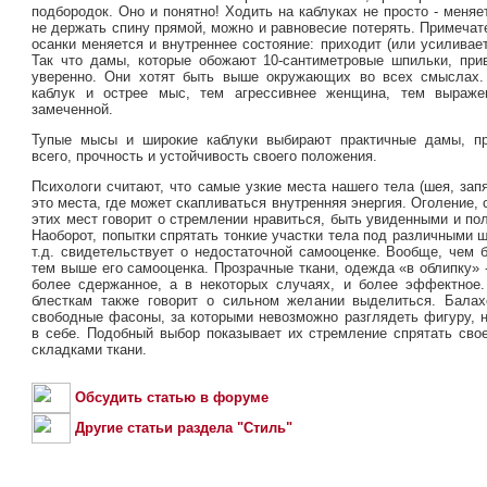
подбородок. Оно и понятно! Ходить на каблуках не просто - меняе
не держать спину прямой, можно и равновесие потерять. Примечат
осанки меняется и внутреннее состояние: приходит (или усиливает
Так что дамы, которые обожают 10-сантиметровые шпильки, при
уверенно. Они хотят быть выше окружающих во всех смыслах.
каблук и острее мыс, тем агрессивнее женщина, тем выраж
замеченной.
Тупые мысы и широкие каблуки выбирают практичные дамы, п
всего, прочность и устойчивость
своего положения.
Психологи считают, что самые узкие места нашего тела (шея, запя
это места, где может скапливаться внутренняя энергия. Оголение,
этих мест говорит о стремлении нравиться, быть увиденными и п
Наоборот, попытки спрятать тонкие участки тела под различными
т.д. свидетельствует о недостаточной самооценке. Вообще, чем 
тем выше его самооценка. Прозрачные ткани, одежда «в облипку» -
более сдержанное, а в некоторых случаях, и более эффектное.
блесткам также говорит о сильном желании выделиться. Балах
свободные фасоны, за которыми невозможно разглядеть фигуру, 
в себе. Подобный выбор показывает их стремление спрятать сво
складками ткани.
Обсудить статью в форуме
Другие статьи раздела "Стиль"